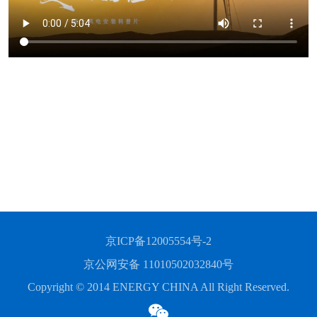
京ICP备12005554号-2
京公网安备 11010502032840号
Copyright © 2014 ENERGY CHINA All Right Reserved.