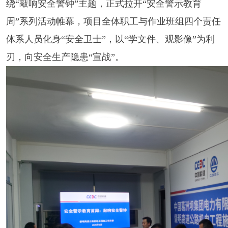
绕
“
敲响安全警钟
”
主题，正式拉开
“
安全警示教育
周
”
系列活动帷幕，项目全体职工与作业班组四个责任
体系人员化身
“
安全卫士
”
，以
“
学文件、观影像
”
为利
刃，向安全生产隐患
“
宣战
”。