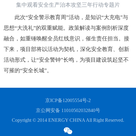
集中观看安全生产治本攻坚三年行动专题片
此次
“
安全警示教育周
”
活动，是知识
“
大充电
”
与
思想
“
大洗礼
”
的双重赋能。政策解读与案例剖析深度
融合，如重锤唤醒全员红线意识，催生责任担当。
接
下来
，
项目部
将以活动为
契机
，深化安全教育、创新
活动形式，让
“
安全警钟
”
长鸣，为项目建设筑起坚不
可摧的
“
安全长城
”
。
京ICP备12005554号-2
京公网安备 11010502032840号
Copyright © 2014 ENERGY CHINA All Right Reserved.