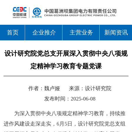
首页
企业推介
主营业务
新闻资讯
设计研究院党总支开展深入贯彻中央八项规
定精神学习教育专题党课
作者：
魏卢娅
来源：
设计研究院
发布时间：2025-06-08
为深入贯彻中央八项规定精神学习教育，持续推
进作风建设走深走实，6月5日，设计研究院党总支组